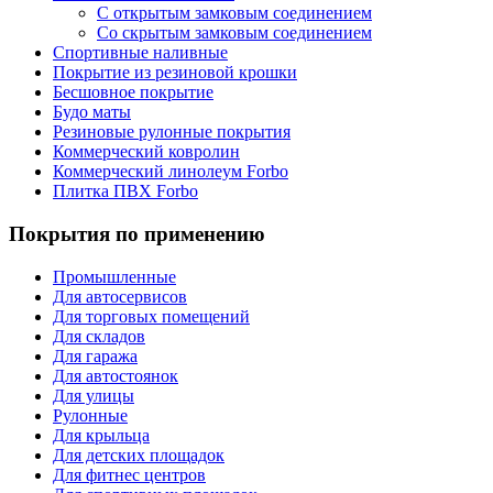
С открытым замковым соединением
Со скрытым замковым соединением
Спортивные наливные
Покрытие из резиновой крошки
Бесшовное покрытие
Будо маты
Резиновые рулонные покрытия
Коммерческий ковролин
Коммерческий линолеум Forbo
Плитка ПВХ Forbo
Покрытия по применению
Промышленные
Для автосервисов
Для торговых помещений
Для складов
Для гаража
Для автостоянок
Для улицы
Рулонные
Для крыльца
Для детских площадок
Для фитнес центров