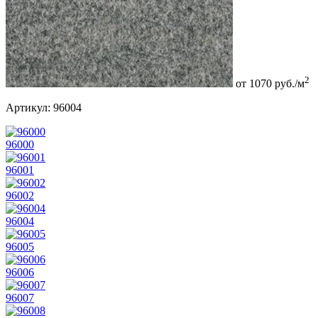
2
от 1070 руб./м
Артикул:
96004
96000
96001
96002
96004
96005
96006
96007