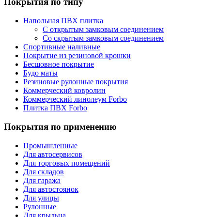
Покрытия по типу
Напольная ПВХ плитка
С открытым замковым соединением
Со скрытым замковым соединением
Спортивные наливные
Покрытие из резиновой крошки
Бесшовное покрытие
Будо маты
Резиновые рулонные покрытия
Коммерческий ковролин
Коммерческий линолеум Forbo
Плитка ПВХ Forbo
Покрытия по применению
Промышленные
Для автосервисов
Для торговых помещений
Для складов
Для гаража
Для автостоянок
Для улицы
Рулонные
Для крыльца